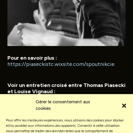
Pour en savoir plus :
https://piaseckistc.wixsite.com/spoutnikcie
Voir un entretien croisé entre Thomas Piasecki
et Louise Vignaud :
Gérer le consentement aux
https://www.comediedebethune.org/entretien-
cookies
croise-louise-vignaud-et-thomas-piasecki/
Pour offrir les meilleures expériences, nous utilisons des cookies pour stocker
et/ou accéder aux informations des appareils. Consentir à cette utilisation
nous permettra de traiter des données telles que le comportement de